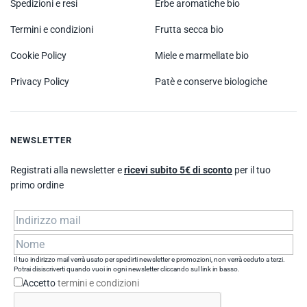
Spedizioni e resi
Erbe aromatiche bio
Termini e condizioni
Frutta secca bio
Cookie Policy
Miele e marmellate bio
Privacy Policy
Patè e conserve biologiche
NEWSLETTER
Registrati alla newsletter e
ricevi subito 5€ di sconto
per il tuo
primo ordine
Il tuo indirizzo mail verrà usato per spedirti newsletter e promozioni, non verrà ceduto a terzi.
Potrai disiscriverti quando vuoi in ogni newsletter cliccando sul link in basso.
Accetto
termini e condizioni