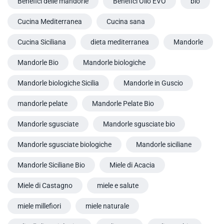
Benefici delle mandorle
Benefici Olio EVO
bio
Cucina Mediterranea
Cucina sana
Cucina Siciliana
dieta mediterranea
Mandorle
Mandorle Bio
Mandorle biologiche
Mandorle biologiche Sicilia
Mandorle in Guscio
mandorle pelate
Mandorle Pelate Bio
Mandorle sgusciate
Mandorle sgusciate bio
Mandorle sgusciate biologiche
Mandorle siciliane
Mandorle Siciliane Bio
Miele di Acacia
Miele di Castagno
miele e salute
miele millefiori
miele naturale