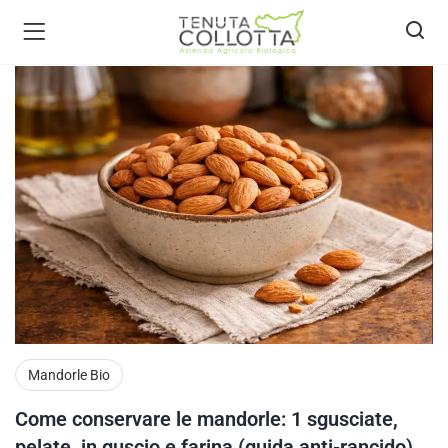
ecca bio )
Mandorle Bio
Come conservare le mandorle: 1 sgusciate,
pelate, in guscio e farina (guida anti-rancido)