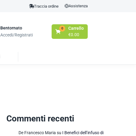
Assistenza
Traccia ordine
Bentornato
Carrello
0
€
0.00
Accedi/Registrati
i
Commenti recenti
De Francesco Maria
su
I Benefici dell’infuso di