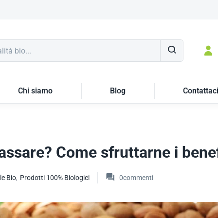
Chi siamo
Blog
Contattac
assare? Come sfruttarne i benef
e Bio
,
Prodotti 100% Biologici
0
commenti