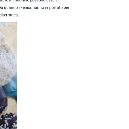
ietà, le mandorline possono essere
Da quando i Fenici, hanno importato per
diterranea.