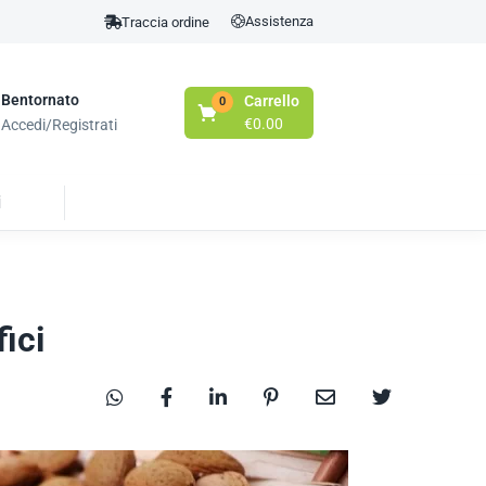
Assistenza
Traccia ordine
Bentornato
Carrello
0
€
0.00
Accedi/Registrati
i
ici