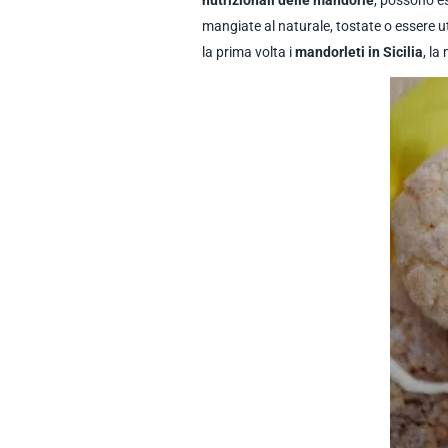
nutrizionali delle mandorle
, possono es
mangiate al naturale, tostate o essere ut
la prima volta i
mandorleti in Sicilia
, l