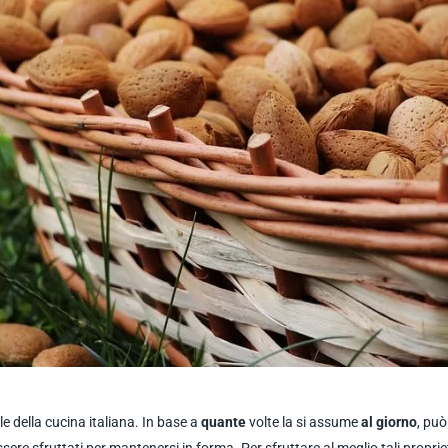
 della cucina italiana. In base a
quante
volte la si assume
al giorno
, può