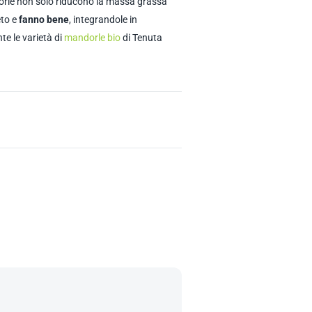
orle non solo riducono la massa grassa
to e
fanno bene
, integrandole in
te le varietà di
mandorle bio
di Tenuta