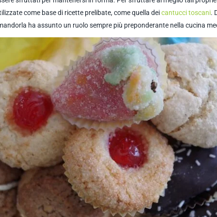
sere sfruttati per mantenersi in forma. Per sfruttare al meglio tali propr
ilizzate come base di ricette prelibate, come quella dei
cantucci toscani
. 
a mandorla ha assunto un ruolo sempre più preponderante nella cucina me