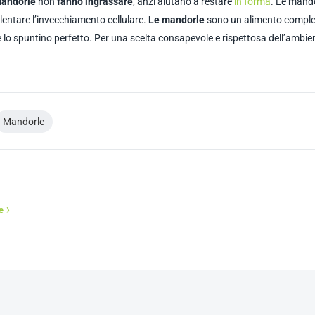
mandorle
non
fanno ingrassare
, anzi aiutano a restare
in forma
. Le mand
allentare l’invecchiamento cellulare.
Le mandorle
sono un alimento comple
 lo spuntino perfetto. Per una scelta consapevole e rispettosa dell’ambien
Mandorle
e