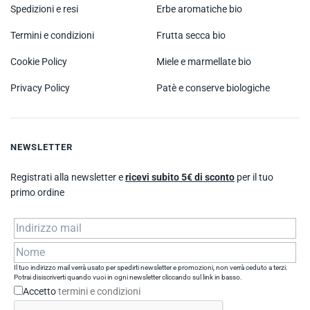
Spedizioni e resi
Erbe aromatiche bio
Termini e condizioni
Frutta secca bio
Cookie Policy
Miele e marmellate bio
Privacy Policy
Patè e conserve biologiche
NEWSLETTER
Registrati alla newsletter e
ricevi subito 5€ di sconto
per il tuo
primo ordine
Il tuo indirizzo mail verrà usato per spedirti newsletter e promozioni, non verrà ceduto a terzi.
Potrai disiscriverti quando vuoi in ogni newsletter cliccando sul link in basso.
Accetto
termini e condizioni