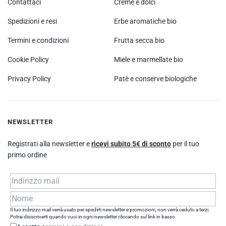
Contattaci
Creme e dolci
Spedizioni e resi
Erbe aromatiche bio
Termini e condizioni
Frutta secca bio
Cookie Policy
Miele e marmellate bio
Privacy Policy
Patè e conserve biologiche
NEWSLETTER
Registrati alla newsletter e
ricevi subito 5€ di sconto
per il tuo
primo ordine
Il tuo indirizzo mail verrà usato per spedirti newsletter e promozioni, non verrà ceduto a terzi.
Potrai disiscriverti quando vuoi in ogni newsletter cliccando sul link in basso.