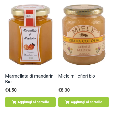
Marmellata di mandarini
Miele millefiori bio
C
Bio
d
€
4.50
€
8.30
€
Aggiungi al carrello
Aggiungi al carrello